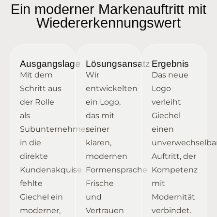
Ein moderner Markenauftritt mit
Wiedererkennungswert
Ausgangslage
Lösungsansatz
Ergebnis
Mit dem
Wir
Das neue
Schritt aus
entwickelten
Logo
der Rolle
ein Logo,
verleiht
als
das mit
Giechel
Subunternehmen
seiner
einen
in die
klaren,
unverwechselba
direkte
modernen
Auftritt, der
Kundenakquise
Formensprache
Kompetenz
fehlte
Frische
mit
Giechel ein
und
Modernität
moderner,
Vertrauen
verbindet.