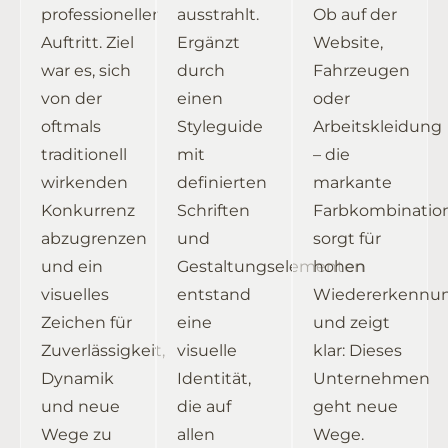
professioneller
ausstrahlt.
Ob auf der
Auftritt. Ziel
Ergänzt
Website,
war es, sich
durch
Fahrzeugen
von der
einen
oder
oftmals
Styleguide
Arbeitskleidung
traditionell
mit
– die
wirkenden
definierten
markante
Konkurrenz
Schriften
Farbkombinatio
abzugrenzen
und
sorgt für
und ein
Gestaltungselementen
hohen
visuelles
entstand
Wiedererkennu
Zeichen für
eine
und zeigt
Zuverlässigkeit,
visuelle
klar: Dieses
Dynamik
Identität,
Unternehmen
und neue
die auf
geht neue
Wege zu
allen
Wege.