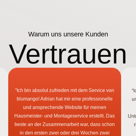
Warum uns unsere Kunden
Vertrauen
“Ich bin absolut zufrieden mit dem Service von
“
blumango! Adrian hat mir eine professionelle
u
und ansprechende Website für meinen
Hausmeister- und Montageservice erstellt. Das
Unt
beste an der Zusammenarbeit war, dass schon
in den ersten zwei oder drei Wochen zwei